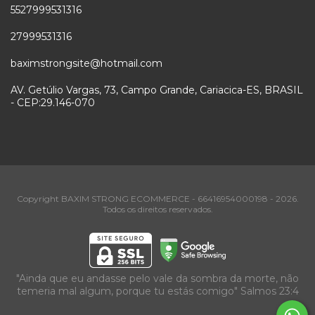
5527999531316
27999531316
baximstrongsite@hotmail.com
AV. Getúlio Vargas, 73, Campo Grande, Cariacica-ES, BRASIL
- CEP:29.146-070
Copyright BAXIM STRONG ECOMMERCE - 66416954000198 - 2026.
Todos os direitos reservados.
"Ainda que eu andasse pelo vale da sombra da morte, não
temeria mal algum, porque tu estás comigo" Salmos 23:4