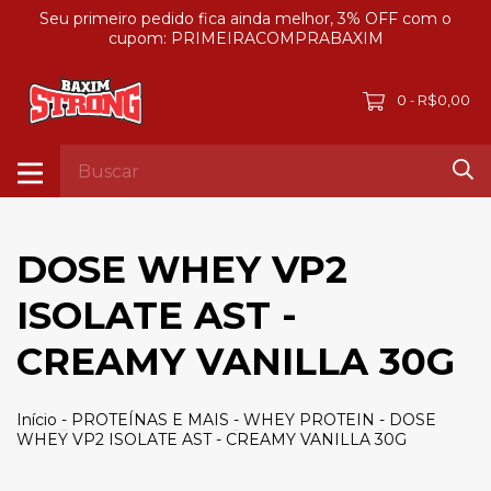
Seu primeiro pedido fica ainda melhor, 3% OFF com o
cupom: PRIMEIRACOMPRABAXIM
0
R$0,00
-
DOSE WHEY VP2
ISOLATE AST -
CREAMY VANILLA 30G
Início
-
PROTEÍNAS E MAIS
-
WHEY PROTEIN
-
DOSE
WHEY VP2 ISOLATE AST - CREAMY VANILLA 30G