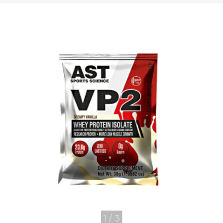
1
/
3